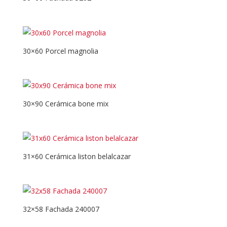
30×60 Porcel magnolia
30×90 Cerámica bone mix
31×60 Cerámica liston belalcazar
32×58 Fachada 240007