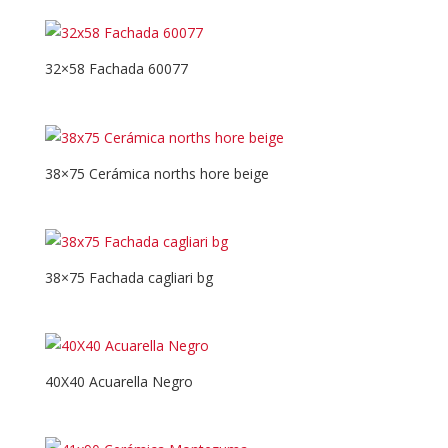
32×58 Fachada 60077
38×75 Cerámica norths hore beige
38×75 Fachada cagliari bg
40X40 Acuarella Negro