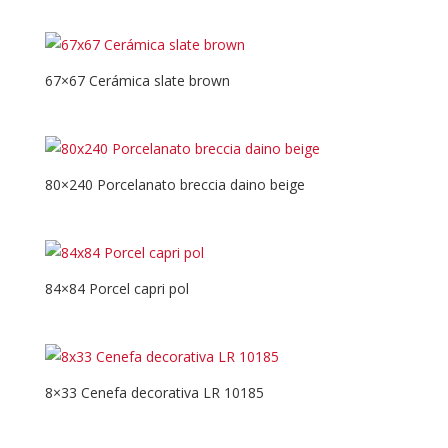
67×67 Cerámica slate brown
80×240 Porcelanato breccia daino beige
84×84 Porcel capri pol
8×33 Cenefa decorativa LR 10185