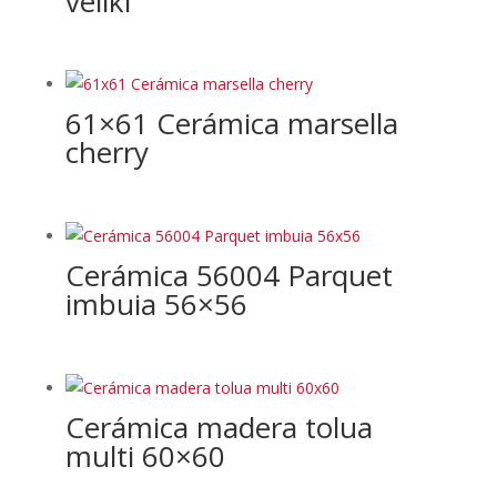
veliki
61×61 Cerámica marsella
cherry
Cerámica 56004 Parquet
imbuia 56×56
Cerámica madera tolua
multi 60×60