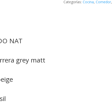
Categorías:
Cocina
,
Comedor
DO NAT
arrera grey matt
beige
il