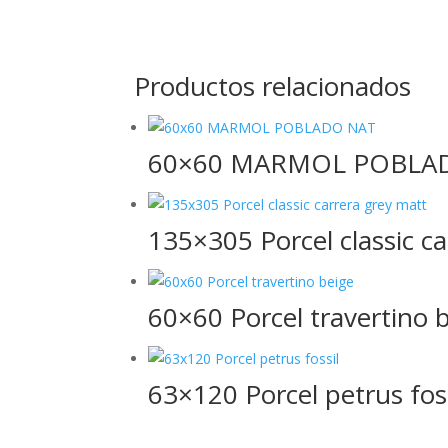
Productos relacionados
60×60 MARMOL POBLA
135×305 Porcel classic c
60×60 Porcel travertino 
63×120 Porcel petrus foss