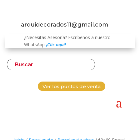
arquidecorados11@gmail.com
¿Necesitas Asesoría? Escríbenos a nuestro
WhatsApp
¡Clic aquí!
Ver los puntos de venta
Inicio
/
Porcelanato
/
Porcelanato pisos
/ 60×60 Porcel