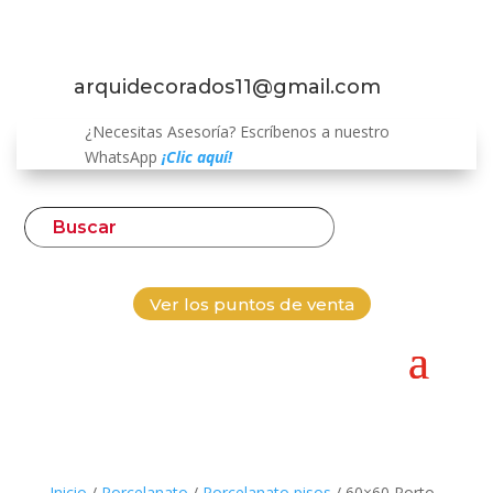
arquidecorados11@gmail.com
¿Necesitas Asesoría? Escríbenos a nuestro
WhatsApp
¡Clic aquí!
Ver los puntos de venta
Inicio
/
Porcelanato
/
Porcelanato pisos
/ 60×60 Porto