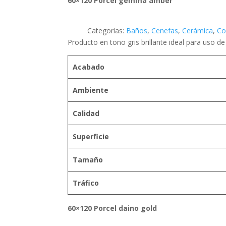
60×120 Porcel gemma amber
Categorías:
Baños
,
Cenefas
,
Cerámica
,
Co
Producto en tono gris brillante ideal para uso de 
Acabado
Ambiente
Calidad
Superficie
Tamaño
Tráfico
60×120 Porcel daino gold