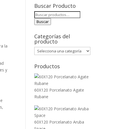
Buscar Producto
Buscar
por:
Buscar
Categorías del
producto
a la
dad
Productos
es y
60X120 Porcelanato Agate
Rubane
ue
s,
60X120 Porcelanato Aruba
Space