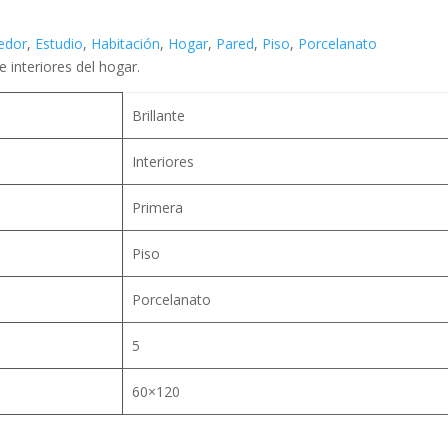
edor
,
Estudio
,
Habitación
,
Hogar
,
Pared
,
Piso
,
Porcelanato
e interiores del hogar.
Brillante
Interiores
Primera
Piso
Porcelanato
5
60×120