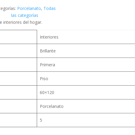
tegorías:
Porcelanato
,
Todas
las categorías
e interiores del hogar.
Interiores
Brillante
Primera
Piso
60×120
Porcelanato
5