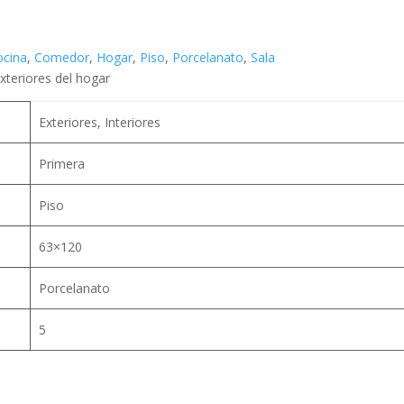
ocina
,
Comedor
,
Hogar
,
Piso
,
Porcelanato
,
Sala
xteriores del hogar
Exteriores, Interiores
Primera
Piso
63×120
Porcelanato
5