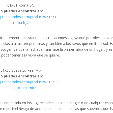
61X61 Roma BG
Lo puedes encontrar en:
rquidecorados.com/producto/61×61-
roma-bg/
ficientemente resistente a las radiaciones UV, ya que por obvias razo
os días a altas temperaturas y también a los rayos que emite el sol. H
scoger, ya que la fachada transmite la primer vibra de un hogar, y es
a poder tener esa vibra que se quiere.
31X60 Spacatto Real Mix
Lo puedes encontrar en:
rquidecorados.com/producto/31×60-
spacatto-real-mix/
mplementada en los lugares adecuados del hogar o de cualquier espa
de reducir el riesgo de accidentes en zonas en las que sabemos que h