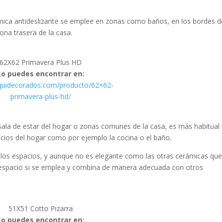
ica antideslizante se emplee en zonas como baños, en los bordes d
ona trasera de la casa.
62X62 Primavera Plus HD
Lo puedes encontrar en:
rquidecorados.com/producto/62×62-
primavera-plus-hd/
 sala de estar del hogar o zonas comunes de la casa, es más habitual
cios del hogar como por ejemplo la cocina o el baño.
a los espacios, y aunque no es elegante como las otras cerámicas qu
ier espacio si se emplea y combina de manera adecuada con otros
51X51 Cotto Pizarra
Lo puedes encontrar en: