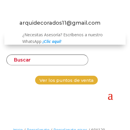
arquidecorados11@gmail.com
¿Necesitas Asesoría? Escríbenos a nuestro
WhatsApp
¡Clic aquí!
Ver los puntos de venta
Inicio
/
Porcelanato
/
Porcelanato pisos
/ 60X120