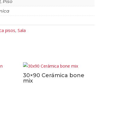
, Piso
mica
ca pisos
,
Sala
30×90 Cerámica bone
mix