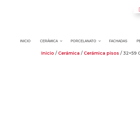
INICIO
CERÁMICA
PORCELANATO
FACHADAS
P
Inicio
/
Cerámica
/
Cerámica pisos
/ 32×59 