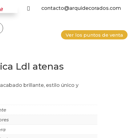
contacto@arquidecorados.com

í!
Ver los puntos de venta
ca Ldl atenas
cabado brillante, estilo único y
nte
ores
ra