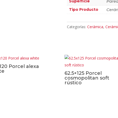
Superficie
Pared
Tipo Producto
Cerá
Categorías:
Cerámica
,
Cerámi
120 Porcel alexa
te
62.5×125 Porcel
cosmopolitan soft
rústico