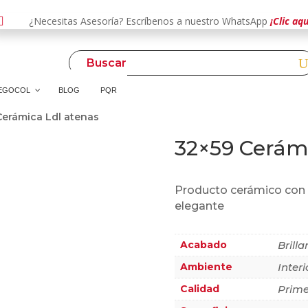

¿Necesitas Asesoría? Escríbenos a nuestro WhatsApp
¡Clic aqu
EGOCOL
BLOG
PQR
Cerámica Ldl atenas
32×59 Cerámi
Producto cerámico con a
elegante
Acabado
Brilla
Ambiente
Interi
Calidad
Prime