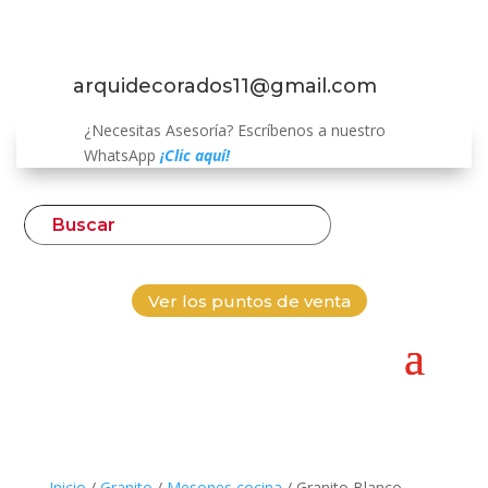
arquidecorados11@gmail.com
¿Necesitas Asesoría? Escríbenos a nuestro
WhatsApp
¡Clic aquí!
Ver los puntos de venta
Inicio
/
Granito
/
Mesones cocina
/ Granito Blanco-