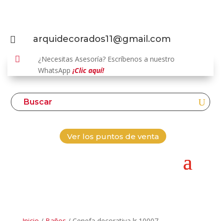
arquidecorados11@gmail.com


¿Necesitas Asesoría? Escríbenos a nuestro
WhatsApp
¡Clic aquí!
Ver los puntos de venta
Inicio
/
Baños
/ Cenefa decorativa lr 10007