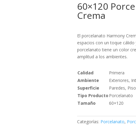
60×120 Porce
Crema
El porcelanato Harmony Crema
espacios con un toque cálido y
porcelanato tiene un color c
amplitud a los ambientes.
Calidad
Primera
Ambiente
Exteriores, In
Superficie
Paredes, Piso
Tipo Producto
Porcelanato
Tamaño
60×120
Categorías:
Porcelanato
,
Porc