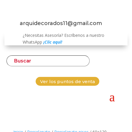
arquidecorados11@gmail.com
¿Necesitas Asesoría? Escríbenos a nuestro
WhatsApp
¡Clic aquí!
Ver los puntos de venta
Inicio
/
Porcelanato
/
Porcelanato pisos
/ 60×120