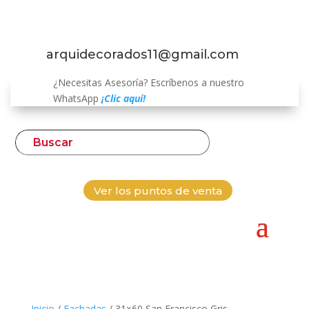
arquidecorados11@gmail.com
¿Necesitas Asesoría? Escríbenos a nuestro
WhatsApp
¡Clic aquí!
Ver los puntos de venta
Inicio
/
Fachadas
/ 31×60 San Francisco Gris